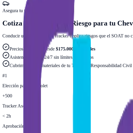
Asegura tu
Chevrolet
hoy mismo
Cotiza el Seguro Todo Riesgo para tu
Chev
Conducir un
SUV
como tu
Tracker
implica riesgos que el SOAT no cu
Precios estimados desde
$
175.000
mensuales
Asistencia y Grúa 24/7 sin límites de eventos
Cubrimos daños materiales de tu
Tracker
y Responsabilidad Civil
#1
Elección para
Chevrolet
+500
Tracker
Asegurados
< 2h
Aprobación rápida