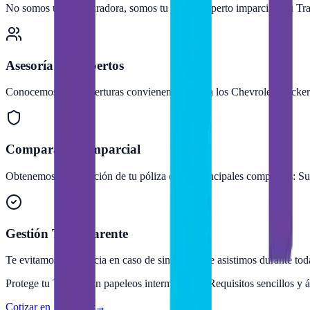
No somos una aseguradora, somos tu asesor experto imparcial. Tu
Tr
Asesoría de Expertos
Conocemos qué coberturas convienen más para los
Chevrolet
Tracker
Comparativa Imparcial
Obtenemos la cotización de tu póliza de las principales compañías: Sur
Gestión Transparente
Te evitamos burocracia en caso de siniestros. Te asistimos durante tod
Protege tu
Tracker
sin papeleos interminables. Requisitos sencillos y á
Cotizar en 1 minuto →