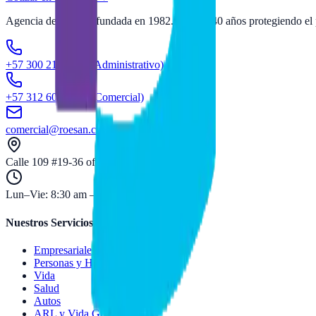
Agencia de seguros fundada en 1982. Más de 40 años protegiendo el p
+57 300 211 4998
(Administrativo)
+57 312 600 0414
(Comercial)
comercial@roesan.com
Calle 109 #19-36 of. 203, Bogotá, Colombia
Lun–Vie: 8:30 am – 5:00 pm
Nuestros Servicios
Empresariales
Personas y Hogar
Vida
Salud
Autos
ARL y Vida Grupo