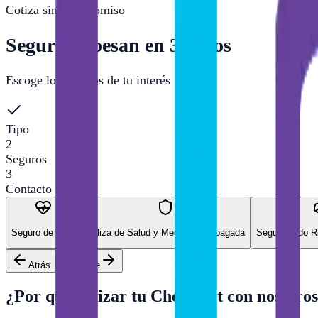
Cotiza sin compromiso
Seguros Roesan en 3 pasos
Escoge los seguros de tu interés
Tipo
2
Seguros
3
Contacto
Seguro de Vida
Póliza de Salud y Medicina Prepagada
Seguro Todo R
Atrás
Siguiente
¿Por qué cotizar tu
Chevrolet
con nosotro