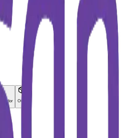
 Deudor
Otro