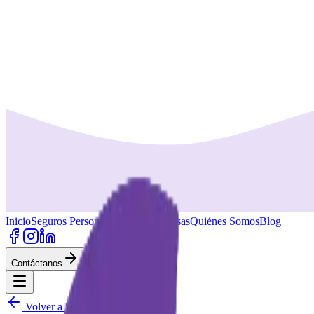
Inicio
Seguros Personas
Seguros Empresas
Quiénes Somos
Blog
Contáctanos
Volver a Seguros de Auto