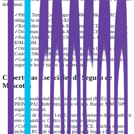
del animal:
✓
Pitbull Terrier: Costo seguro $200k-$400k/mes. RCE
obligatoria mínimo $10M-$20M.
✓
Rottweiler: Costo $180k-$350k/mes. RCE mínimo $10M.
✓
Dóberman: Costo $180k-$350k/mes. RCE mínimo $10M.
✓
Pastor Alemán: Costo $150k-$300k/mes. RCE mínimo
$5M-$10M.
✓
Otras razas fuertes (Boxer, Mastín, Presa Canario, Akita):
Costo $150k-$350k/mes según aseguradora.
✓
Gatos y mascotas pequeñas: Generalmente incluidas en
seguro de hogar básico sin sobrecosto.
Coberturas Esenciales de Seguro de
Mascotas
✓
Responsabilidad Civil Extracontractual (RCE): Cobertura
PRINCIPAL. Indemnización a víctima. Rango: $5M-$50M
según necesidad.
✓
Gastos de Defensa Legal: Asume honorarios de abogados si
eres demandado. Crítico en casos complejos.
✓
Cobertura de Mascota en Hogar + RCE: Muchos seguros
incluyen RCE de mascotas en póliza de hogar a bajo costo