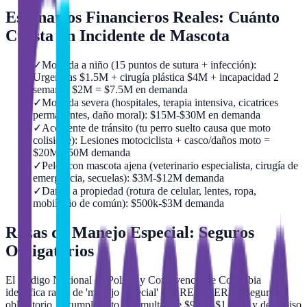
Escenarios Financieros Reales: Cuánto
Cuesta un Incidente de Mascota
✓
Mordida a niño (15 puntos de sutura + infección):
Urgencias $1.5M + cirugía plástica $4M + incapacidad 2
semanas $2M = $7.5M en demanda
✓
Mordida severa (hospitales, terapia intensiva, cicatrices
permanentes, daño moral): $15M-$30M en demanda
✓
Accidente de tránsito (tu perro suelto causa que moto
colisione): Lesiones motociclista + casco/daños moto =
$20M-$50M demanda
✓
Pelea con mascota ajena (veterinario especialista, cirugía de
emergencia, secuelas): $3M-$12M demanda
✓
Daños a propiedad (rotura de celular, lentes, ropa,
mobiliario de común): $500k-$3M demanda
Razas de Manejo Especial: Seguros
Obligatorios
El Código Nacional de Policía y Convivencia de Colombia
identifica razas de 'manejo especial' que REQUIEREN seguro
obligatorio. Incumplir esto trae multas de $930k-$1.86M y decomiso