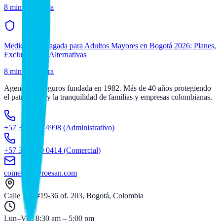
8 min
de lectura
Medicina Prepagada para Adultos Mayores en Bogotá 2026: Planes,
Exclusiones y Alternativas
8 min
de lectura
Agencia de seguros fundada en 1982. Más de 40 años protegiendo
el patrimonio y la tranquilidad de familias y empresas colombianas.
+57 300 211 4998
(Administrativo)
+57 312 600 0414
(Comercial)
comercial@roesan.com
Calle 109 #19-36 of. 203, Bogotá, Colombia
Lun–Vie: 8:30 am – 5:00 pm