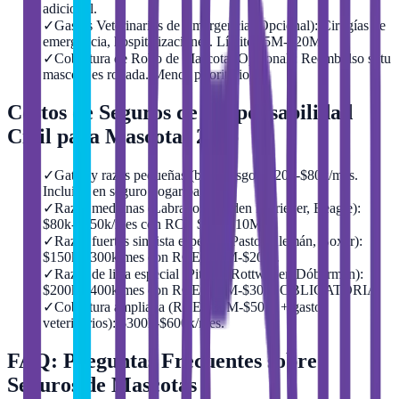
adicional.
✓
Gastos Veterinarios de Emergencia (Opcional): Cirugías de
emergencia, hospitalizaciones. Límite $5M-$20M.
✓
Cobertura de Robo de Mascota (Opcional): Reembolso si tu
mascota es robada. Menos prioritario.
Costos de Seguros de Responsabilidad
Civil para Mascotas 2026
✓
Gatos y razas pequeñas (bajo riesgo): $20k-$80k/mes.
Incluido en seguro hogar basico.
✓
Razas medianas (Labrador, Golden Retriever, Beagle):
$80k-$150k/mes con RCE $5M-$10M.
✓
Razas fuertes sin lista especial (Pastor Alemán, Boxer):
$150k-$300k/mes con RCE $10M-$20M.
✓
Razas de lista especial (Pitbull, Rottweiler, Dóberman):
$200k-$400k/mes con RCE $10M-$30M OBLIGATORIA.
✓
Cobertura ampliada (RCE $30M-$50M + gastos
veterinarios): $300k-$600k/mes.
FAQ: Preguntas Frecuentes sobre
Seguros de Mascotas