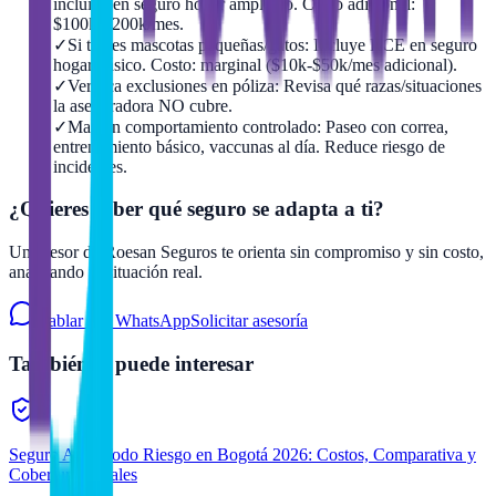
incluida en seguro hogar ampliado. Costo adicional:
$100k-$200k/mes.
✓
Si tienes mascotas pequeñas/gatos: Incluye RCE en seguro
hogar básico. Costo: marginal ($10k-$50k/mes adicional).
✓
Verifica exclusiones en póliza: Revisa qué razas/situaciones
la aseguradora NO cubre.
✓
Mantén comportamiento controlado: Paseo con correa,
entrenamiento básico, vaccunas al día. Reduce riesgo de
incidentes.
¿Quieres saber qué seguro se adapta a ti?
Un asesor de Roesan Seguros te orienta sin compromiso y sin costo,
analizando tu situación real.
Hablar por WhatsApp
Solicitar asesoría
También te puede interesar
Seguro Auto Todo Riesgo en Bogotá 2026: Costos, Comparativa y
Coberturas Vitales