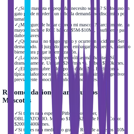
✓
¿Si mi mascota es pequeña, necesito seguro? Sí. Incluso un
gato puede morder a un niño; la demanda no discrimina por
tamaño.
✓
¿Mi seguro de hogar cubre a mi mascota? Parcialmente. La
mayoría incluye RCE básica ($5M-$10M), insuficiente para
daños graves.
✓
¿Qué pasa si no tengo seguro y ocurre un incidente? Serás
demandado. El juzgado puede embargar tus cuentas, salario o
bienes para pagar indemnización.
✓
¿Las razas pequeñas tienen pólizas más baratas? Sí,
dramáticamente. Un gato $20k/mes vs. Pitbull $300k/mes.
✓
¿El seguro cubre todo tipo de daño? No. Exclusiones
típicas: daños por negligencia flagrante, animales agresivos
previamente conocidos, daños intencionales.
Recomendaciones para Dueños de
Mascotas
✓
Si tienes raza especial (Pitbull, Rottweiler, etc):
OBLIGATORIO. Mínimo $10M-$20M de RCE. Costo:
$200k-$400k/mes.
✓
Si tienes raza mediana o grande: RCE de al menos $10M