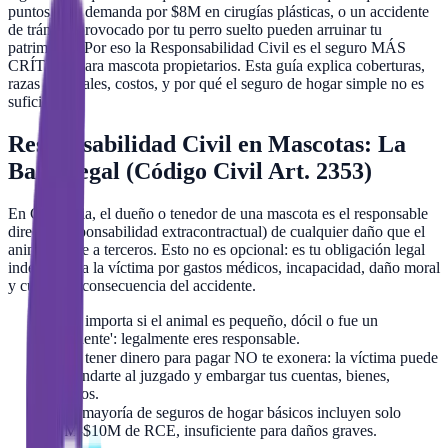
puntos, una demanda por $8M en cirugías plásticas, o un accidente
de tránsito provocado por tu perro suelto pueden arruinar tu
patrimonio. Por eso la Responsabilidad Civil es el seguro MÁS
CRÍTICO para mascota propietarios. Esta guía explica coberturas,
razas especiales, costos, y por qué el seguro de hogar simple no es
suficiente.
Responsabilidad Civil en Mascotas: La
Base Legal (Código Civil Art. 2353)
En Colombia, el dueño o tenedor de una mascota es el responsable
directo (responsabilidad extracontractual) de cualquier daño que el
animal cause a terceros. Esto no es opcional: es tu obligación legal
indemnizar a la víctima por gastos médicos, incapacidad, daño moral
y cualquier consecuencia del accidente.
✓
No importa si el animal es pequeño, dócil o fue un
'accidente': legalmente eres responsable.
✓
No tener dinero para pagar NO te exonera: la víctima puede
demandarte al juzgado y embargar tus cuentas, bienes,
sueldos.
✓
La mayoría de seguros de hogar básicos incluyen solo
$5M-$10M de RCE, insuficiente para daños graves.