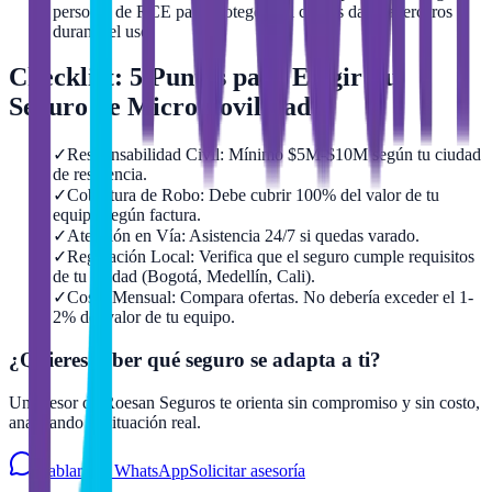
personal de RCE para protegerte si causas daño a terceros
durante el uso.
Checklist: 5 Puntos para Elegir Tu
Seguro de Micromovilidad
✓
Responsabilidad Civil: Mínimo $5M-$10M según tu ciudad
de residencia.
✓
Cobertura de Robo: Debe cubrir 100% del valor de tu
equipo según factura.
✓
Atención en Vía: Asistencia 24/7 si quedas varado.
✓
Regulación Local: Verifica que el seguro cumple requisitos
de tu ciudad (Bogotá, Medellín, Cali).
✓
Costo Mensual: Compara ofertas. No debería exceder el 1-
2% del valor de tu equipo.
¿Quieres saber qué seguro se adapta a ti?
Un asesor de Roesan Seguros te orienta sin compromiso y sin costo,
analizando tu situación real.
Hablar por WhatsApp
Solicitar asesoría