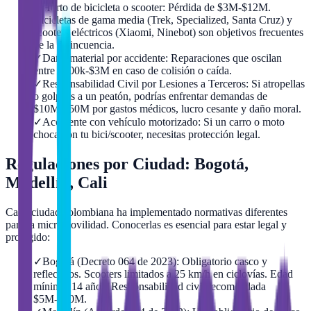
✓
Hurto de bicicleta o scooter: Pérdida de $3M-$12M.
Bicicletas de gama media (Trek, Specialized, Santa Cruz) y
scooters eléctricos (Xiaomi, Ninebot) son objetivos frecuentes
de la delincuencia.
✓
Daño material por accidente: Reparaciones que oscilan
entre $500k-$3M en caso de colisión o caída.
✓
Responsabilidad Civil por Lesiones a Terceros: Si atropellas
o golpeas a un peatón, podrías enfrentar demandas de
$10M-$50M por gastos médicos, lucro cesante y daño moral.
✓
Accidente con vehículo motorizado: Si un carro o moto
choca con tu bici/scooter, necesitas protección legal.
Regulaciones por Ciudad: Bogotá,
Medellín, Cali
Cada ciudad colombiana ha implementado normativas diferentes
para la micromovilidad. Conocerlas es esencial para estar legal y
protegido:
✓
Bogotá (Decreto 064 de 2023): Obligatorio casco y
reflectivos. Scooters limitados a 25 km/h en ciclovías. Edad
mínima: 14 años. Responsabilidad civil recomendada
$5M-$10M.