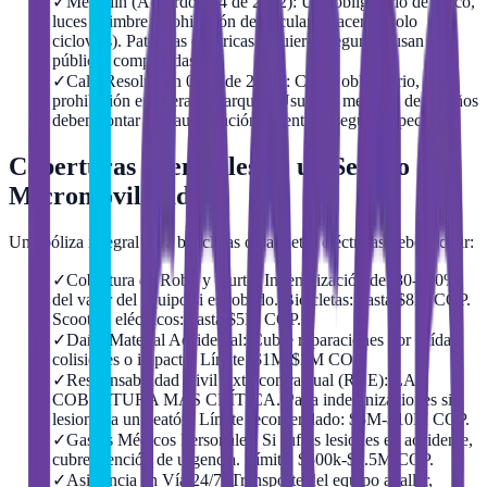
✓
Medellín (Acuerdo 484 de 2022): Uso obligatorio de casco,
luces y timbre. Prohibición de circular en aceras (solo
ciclovías). Patinetas eléctricas requieren seguro si usan vías
públicas compartidas.
✓
Cali (Resolución 0384 de 2021): Casco obligatorio,
prohibición en aceras y parques. Usuarios menores de 18 años
deben contar con autorización parental y seguro específico.
Coberturas Esenciales de un Seguro de
Micromovilidad
Una póliza integral para bicicletas o patinetas eléctricas debe incluir:
✓
Cobertura de Robo y Hurto: Indemnización del 80-100%
del valor del equipo si es robado. Bicicletas: hasta $8M COP.
Scooters eléctricos: hasta $5M COP.
✓
Daño Material Accidental: Cubre reparaciones por caídas,
colisiones o impacto. Límite: $1M-$2M COP.
✓
Responsabilidad Civil Extracontractual (RCE): LA
COBERTURA MÁS CRÍTICA. Paga indemnizaciones si
lesionas a un peatón. Límite recomendado: $5M-$10M COP.
✓
Gastos Médicos Personales: Si sufres lesiones en accidente,
cubre atención de urgencia. Límite: $500k-$1.5M COP.
✓
Asistencia en Vía 24/7: Transporte del equipo a taller,