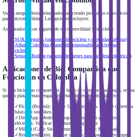
Varias aseguradoras principales han creado productos específicos
para micromovilidad. Las opciones incluyen:
Aseguradoras con seguros de micromovilidad y bicicletas:
SURA seguros (opciones de bicicleta y movilidad urbana)
Allianz Colombia (planes de responsabilidad civil para
ciclistas)
Seguros Bolívar (seguros de bienes para bicicletas eléctricas)
Aplicaciones de Bici Compartida que
Funcionan en Colombia
Si usas bicicletas compartidas en lugar de comprar una propia, revisa
que las plataformas tengan cobertura de responsabilidad civil:
✓
Pícaro (Bogotá): Más de 5,000 bicicletas. Incluye cobertura
básica en sus bikes.
✓
DimoApp (Medellín, Bogotá): Bicicletas y scooters
eléctricos. Verificar cobertura con operador.
✓
MiBici (Cali): Sistema municipal. Costo: $500/viaje.
✓
Recomendación: Aunque uses bici compartida, ten seguro