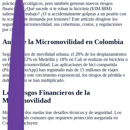
prácticos y ecológicos, pero también generan nuevos riesgos
financieros. ¿Qué sucede si te roban la bicicleta ($3M-$8M)
saliendo del trabajo? ¿O si accidentalmente golpeas a un peatón con
tu scooter y te demanda por lesiones? Este artículo desglose los
seguros de micromovilidad, sus coberturas, costos, y regulaciones
por ciudad.
Auge de la Micromovilidad en Colombia
Según estudios de movilidad urbana, el 28% de los desplazamientos
en Bogotá, 22% en Medellín y 18% en Cali se realizan en bicicleta o
vehículos micromovilidad. Las aplicaciones de bici compartida
(Pícaro, DimoApp) han registrado más de 15 millones de viajes
anuales. Con este crecimiento exponencial, los riesgos de pérdida o
daño también se han multiplicado.
Los Riesgos Financieros de la
Micromovilidad
Moverse en dos ruedas trae desafíos técnicos y de seguridad. Los
incidentes más comunes que requieren protección asegurada en
Colombia incluyen: