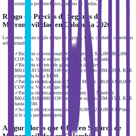
asistencia por pinchazos, cambio de ruedas.
Rango de Precios de Seguros de
Micromovilidad en Colombia 2026
Los costos varían según el tipo de equipo, valor, ciudad y coberturas
seleccionadas:
✓
Bicicleta convencional (MTB/Carrera): $25,000-$80,000
COP/mes. Valor equipo $3M-$8M. RCE incluida.
✓
Bicicleta eléctrica de gama media (e-bikes):
$60,000-$150,000 COP/mes. Valor equipo $8M-$20M. RCE
expandida hasta $10M.
✓
Patineta eléctrica básica (Xiaomi M365): $40,000-$90,000
COP/mes. Valor equipo $3M-$5M.
✓
Patineta eléctrica premium (Xiaomi Pro, Ninebot):
$80,000-$180,000 COP/mes. Valor equipo $5M-$15M. RCE
hasta $15M.
✓
Scooter eléctrico comercial: $100,000-$250,000 COP/mes
si lo usas para mensajería.
Aseguradoras que Ofrecen Seguros de
Micromovilidad en Colombia